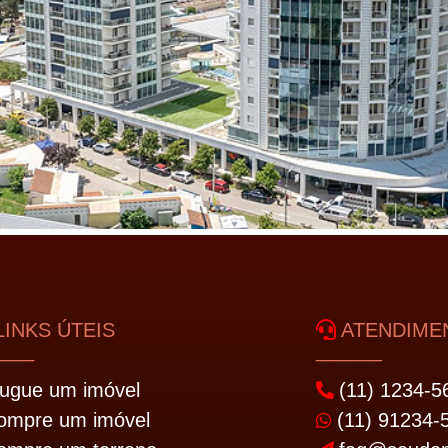
INKS ÚTEIS
ATENDIMEN
____
______
lugue um imóvel
(11) 1234-5
ompre um imóvel
(11) 91234-