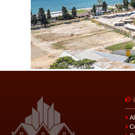
L
__
A
C