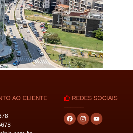
TO AO CLIENTE
REDES SOCIAIS
______
678
5678